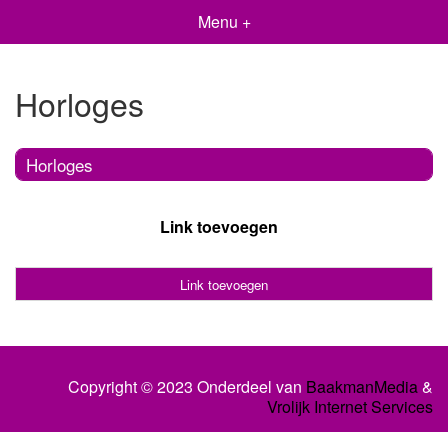
Menu +
Horloges
Horloges
Link toevoegen
Link toevoegen
Copyright © 2023 Onderdeel van
BaakmanMedia
&
Vrolijk Internet Services